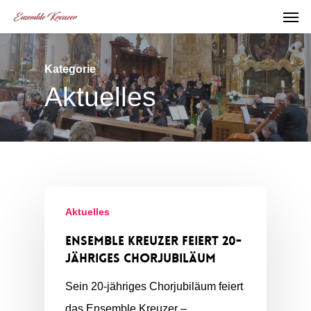
Men
Skip
to
main
Kategorie
content
Aktuelles
Aktuelles
Ensemble Kreuzer feiert 20-
jähriges Chorjubiläum
Sein 20-jähriges Chorjubiläum feiert
das Ensemble Kreuzer –