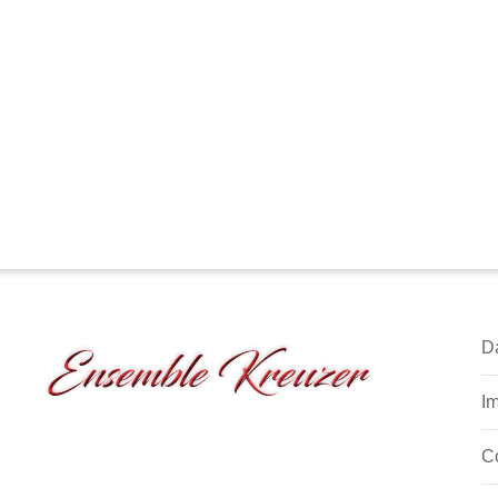
D
I
C